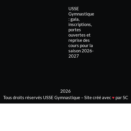
Pré et inscriptions saison 2023-2024 c’est maintenant !
Union Sportive de Saint Egrève GymnastiqueGym Adultes-
Baby Gym-Gym poussettes-Parkour-Gymnastique
rythmique
LIRE LA SUITE »
26 juin 2023