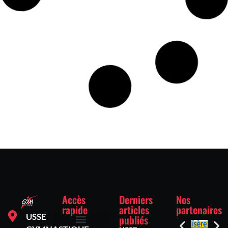
USSE GYMNASTIQUE ANNEE JEUX OLYMPIQUES 2024
https://www.ffgym.fr/Evenement/2024_-07-
g_a_mg_a_fg_rt_r-_jeux_olympiques
LIRE LA SUITE »
5 septembre 2023