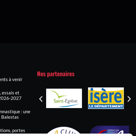
Nos partenaires
nts à venir
 essais et
n 2026-2027
mnastique : une
e Balestas
tions, portes
r la saison