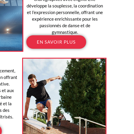
développe la souplesse, la coordination
et l’expression personnelle, offrant une
expérience enrichissante pour les
passionnés de danse et de
gymnastique.
EN SAVOIR PLUS
acement,
n offrant
ative.
 et aux
urbaine
é et la
s des
trisés.