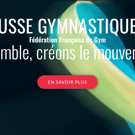
USSE GYMNASTIQU
Fédération Française de Gym
mble, créons le mouv
EN SAVOIR PLUS