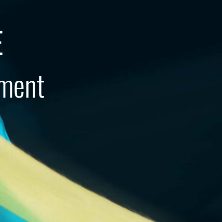
E
ement