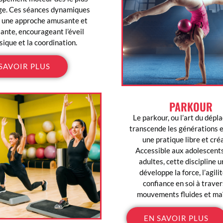
ge. Ces séances dynamiques
t une approche amusante et
ante, encourageant l’éveil
sique et la coordination.
SAVOIR PLUS
PARKOUR
Le parkour, ou l’art du dépl
transcende les générations e
une pratique libre et cré
Accessible aux adolescents
adultes, cette discipline 
développe la force, l’agilit
confiance en soi à traver
mouvements fluides et maî
EN SAVOIR PLUS