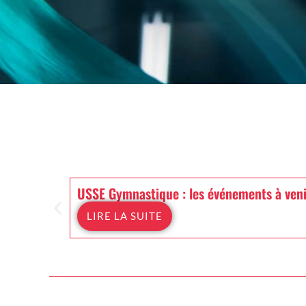
USSE Gymnastique : les événements à veni
LIRE LA SUITE