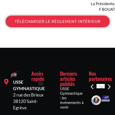
La Présidente,
F BOUAT
TÉLÉCHARGER LE RÈGLEMENT INTÉRIEUR
Accès
Derniers
Nos
rapide
articles
partenaires
USSE
publiés
GYMNASTIQUE
USSE
Inscriptions et tarifs
Mentions légales
Politique de confidentialité
Politique de cookies (UE)
Gymnastique
2 rue des Brieux
: les
38120 Saint-
événements à
venir
Egrève