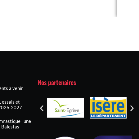
Nos partenaires
nts à venir
 essais et
n 2026-2027
mnastique : une
e Balestas