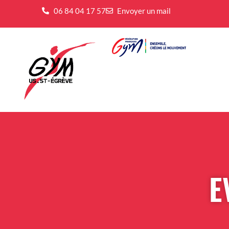
06 84 04 17 57
Envoyer un mail
E