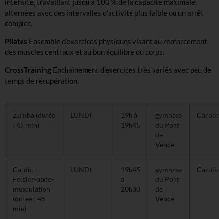
intensité, travaillant jusqu’à 100 % de la capacité maximale,
alternées avec des intervalles d’activité plus faible ou un arrêt
complet.
Pilates
Ensemble d’exercices physiques visant au renforcement
des muscles centraux et au bon équilibre du corps.
CrossTraining
Enchainement d’exercices très variés avec peu de
temps de récupération.
Zumba (durée
LUNDI
19h à
gymnase
Caroli
: 45 min)
19h45
du Pont
de
Vence
Cardio-
LUNDI
19h45
gymnase
Caroli
Fessier-abdo-
à
du Pont
musculation
20h30
de
(durée : 45
Vence
min)