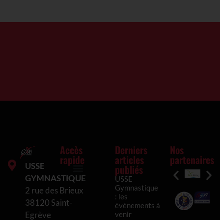
Accès
Derniers
Nos
rapide
articles
partenaires
USSE
publiés
GYMNASTIQUE
USSE
Inscriptions et tarifs
Mentions légales
Politique de confidentialité
Politique de cookies (UE)
Gymnastique
2 rue des Brieux
: les
38120 Saint-
événements à
venir
Egrève