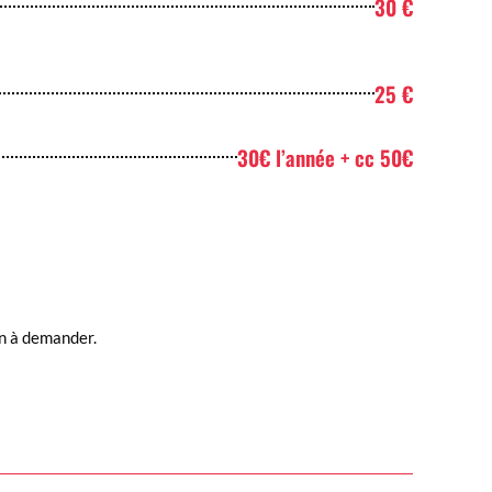
30 €
25 €
30€ l’année + cc 50€
on à demander.