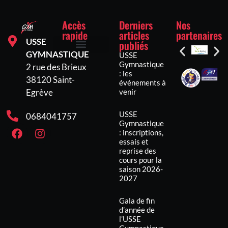
Accès
Derniers
Nos
rapide
articles
partenaires
USSE
publiés
GYMNASTIQUE
USSE
Inscriptions et tarifs
Mentions légales
Politique de confidentialité
Politique de cookies (UE)
Gymnastique
2 rue des Brieux
: les
38120 Saint-
événements à
venir
Egrève
USSE
0684041757
Gymnastique
: inscriptions,
essais et
reprise des
cours pour la
saison 2026-
2027
Gala de fin
d’année de
l’USSE
Gymnastique