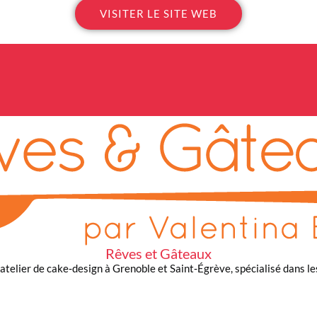
VISITER LE SITE WEB
Rêves et Gâteaux
 atelier de cake‑design à Grenoble et Saint‑Égrève, spécialisé dans l