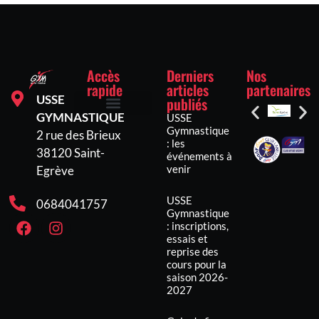
Accès
Derniers
Nos
rapide
articles
partenaires
USSE
publiés
GYMNASTIQUE
USSE
Inscriptions et tarifs
Mentions légales
Politique de confidentialité
Politique de cookies (UE)
Gymnastique
2 rue des Brieux
: les
38120 Saint-
événements à
venir
Egrève
USSE
0684041757
Gymnastique
: inscriptions,
essais et
reprise des
cours pour la
saison 2026-
2027