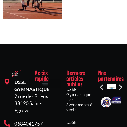
Accès
Derniers
Nos
rapide
articles
partenaires
USSE
publiés
GYMNASTIQUE
USSE
Inscriptions et tarifs
Mentions légales
Politique de confidentialité
Politique de cookies (UE)
Gymnastique
2 rue des Brieux
: les
38120 Saint-
événements à
venir
Egrève
USSE
0684041757