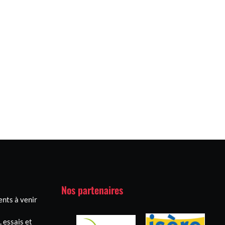
Nos partenaires
nts à venir
 essais et