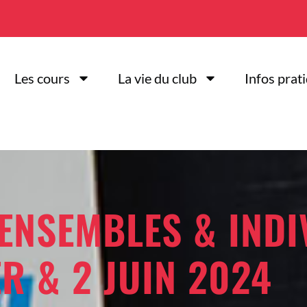
Les cours
La vie du club
Infos prat
ENSEMBLES & INDI
R & 2 JUIN 2024