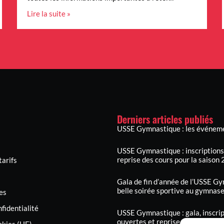
Lire la suite »
Derniers articles publiés
USSE Gymnastique : les événeme
USSE Gymnastique : inscriptions,
reprise des cours pour la saiso
tarifs
Gala de fin d’année de l’USSE Gy
belle soirée sportive au gymnas
es
nfidentialité
USSE Gymnastique : gala, inscrip
ouvertes et reprise des cours pou