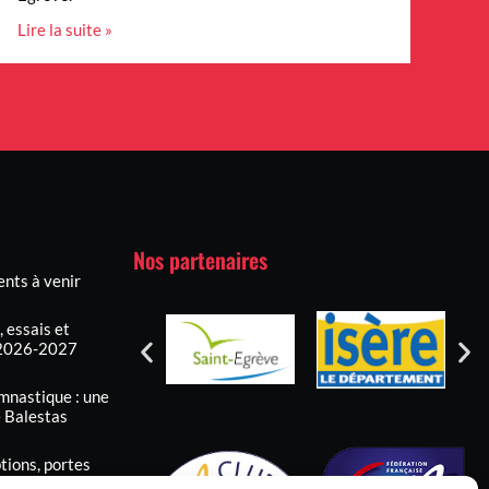
Lire la suite »
Nos partenaires
nts à venir
 essais et
n 2026-2027
mnastique : une
e Balestas
tions, portes
r la saison