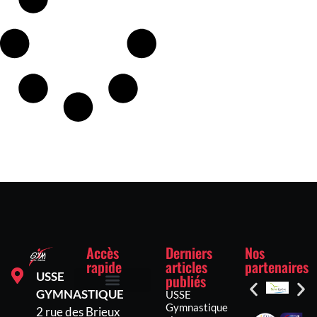
Accès
Derniers
Nos
rapide
articles
partenaires
USSE
publiés
GYMNASTIQUE
USSE
Inscriptions et tarifs
Mentions légales
Politique de confidentialité
Politique de cookies (UE)
Gymnastique
2 rue des Brieux