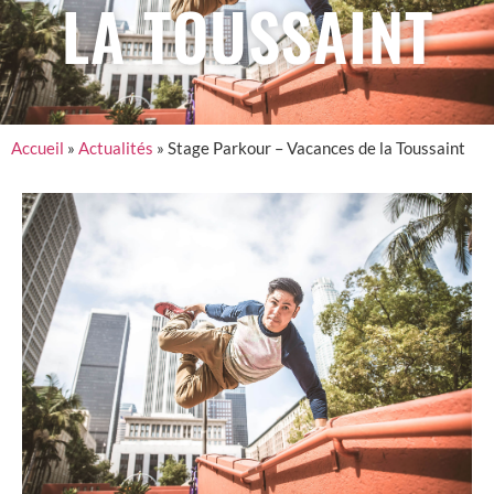
LA TOUSSAINT
Accueil
»
Actualités
»
Stage Parkour – Vacances de la Toussaint