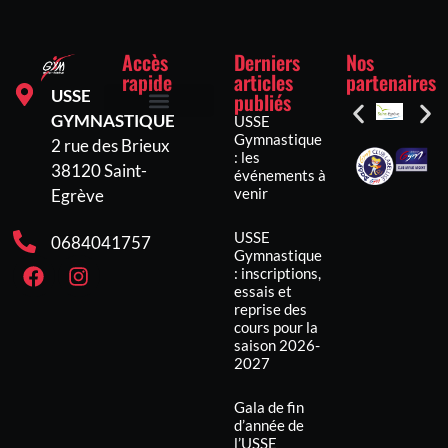
Accès
Derniers
Nos
rapide
articles
partenaires
USSE
publiés
GYMNASTIQUE
USSE
Inscriptions et tarifs
Mentions légales
Politique de confidentialité
Politique de cookies (UE)
Gymnastique
2 rue des Brieux
: les
38120 Saint-
événements à
venir
Egrève
USSE
0684041757
Gymnastique
: inscriptions,
essais et
reprise des
cours pour la
saison 2026-
2027
Gala de fin
d’année de
l’USSE