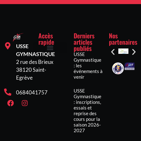
Accès
Derniers
Nos
rapide
articles
partenaires
USSE
publiés
GYMNASTIQUE
USSE
Inscriptions et tarifs
Mentions légales
Politique de confidentialité
Politique de cookies (UE)
Gymnastique
2 rue des Brieux
: les
38120 Saint-
événements à
venir
Egrève
USSE
0684041757
Gymnastique
: inscriptions,
essais et
reprise des
cours pour la
saison 2026-
2027