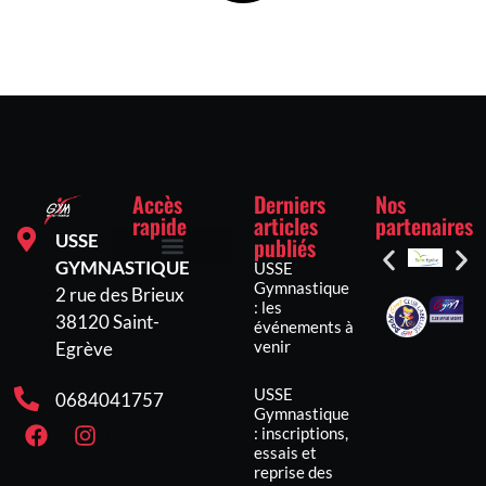
Accès
Derniers
Nos
rapide
articles
partenaires
USSE
publiés
GYMNASTIQUE
USSE
Inscriptions et tarifs
Mentions légales
Politique de confidentialité
Politique de cookies (UE)
Gymnastique
2 rue des Brieux
: les
38120 Saint-
événements à
venir
Egrève
USSE
0684041757
Gymnastique
: inscriptions,
essais et
reprise des